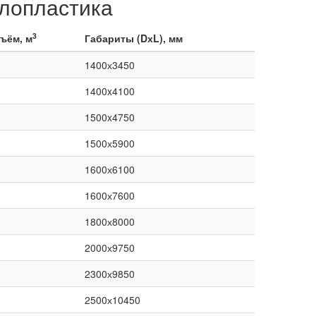
лопластика
3
ъём, м
Габариты (DхL), мм
1400х3450
1400x4100
1500x4750
1500х5900
1600х6100
1600х7600
1800х8000
2000х9750
2300х9850
2500х10450