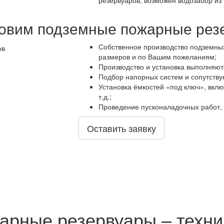
резервуаров, возможен водозабор из 
товим подземные пожарные рез
Собственное производство подземных
размеров и по Вашим пожеланиям;
Производство и установка выполняютс
Подбор напорных систем и сопутств
Установка ёмкостей «под ключ», вклю
т.д.;
Проведение пусконаладочных работ, 
Оставить заявку
арные резервуары – техни