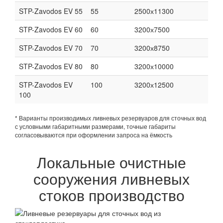
STP-Zavodos EV 55
55
2500х11300
STP-Zavodos EV 60
60
3200х7500
STP-Zavodos EV 70
70
3200х8750
STP-Zavodos EV 80
80
3200х10000
STP-Zavodos EV
100
3200х12500
100
* Варианты производимых ливневых резервуаров для сточных вод
с условными габаритными размерами, точные габариты
согласовываются при оформлении запроса на ёмкость
Локальные очистные
сооружения ливневых
стоков производство