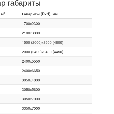
р габариты
3
 м
Габариты (DхH), мм
1700х2300
2100х3000
1500 (2000)х8500 (4800)
2000 (2400)х6400 (4450)
2400х5550
2400х6650
3050х4800
3050х5600
3050х7000
3350х7000