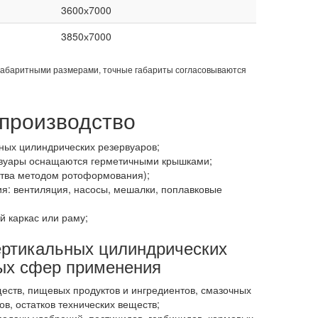
3600х7000
3850х7000
габаритными размерами, точные габариты согласовываются
производство
ных цилиндрических резервуаров;
рвуары оснащаются герметичными крышками;
ства методом ротоформования);
я: вентиляция, насосы, мешалки, поплавковые
й каркас или раму;
ертикальных цилиндрических
ых сфер применения
ств, пищевых продуктов и ингредиентов, смазочных
в, остатков технических веществ;