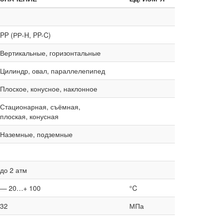
PP (РР-H, PP-C)
Вертикальные, горизонтальные
Цилиндр, овал, параллелепипед
Плоское, конусное, наклонное
Стационарная, съёмная,
плоская, конусная
Наземные, подземные
до 2 атм
— 20…+ 100
°C
32
МПа