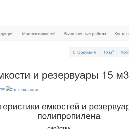
дукция
Монтаж емкостей
Выполненные работы
Контак
3
Продукция
15 м
Ком
мкости и резервуары 15 м3
тик
теристики емкостей и резервуар
полипропилена
СВОЙСТВА