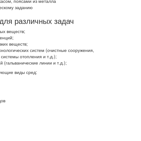
касом, поясами из металла
ескому заданию
 для различных задач
ных веществ;
енций;
зких веществ;
хнологических систем (очистные сооружения,
истемы отопления и т.д.);
 (гальванические линии и т.д.);
ующие виды сред:
дов